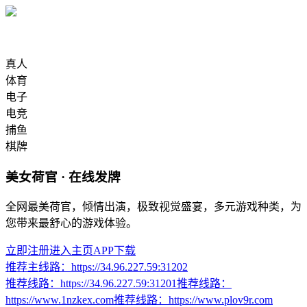
真人
体育
电子
电竞
捕鱼
棋牌
美女荷官 · 在线发牌
全网最美荷官，倾情出演，极致视觉盛宴，多元游戏种类，为
您带来最舒心的游戏体验。
立即注册
进入主页
APP下载
推荐主线路：
https://34.96.227.59:31202
推荐线路：
https://34.96.227.59:31201
推荐线路：
https://www.1nzkex.com
推荐线路：
https://www.plov9r.com