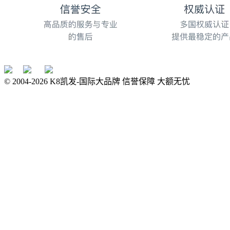
© 2004-
2026
K8凯发-国际大品牌 信誉保障 大额无忧