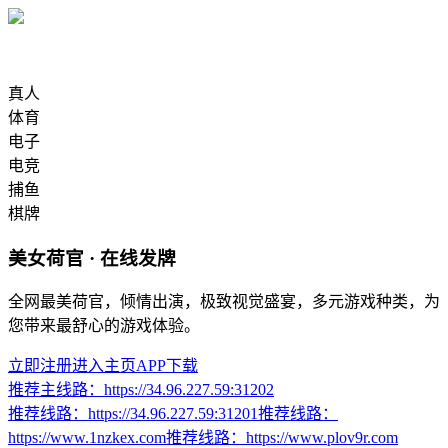
真人
体育
电子
电竞
捕鱼
棋牌
美女荷官 · 在线发牌
全网最美荷官，倾情出演，极致视觉盛宴，多元游戏种类，为
您带来最舒心的游戏体验。
立即注册
进入主页
APP下载
推荐主线路：
https://34.96.227.59:31202
推荐线路：
https://34.96.227.59:31201
推荐线路：
https://www.1nzkex.com
推荐线路：
https://www.plov9r.com