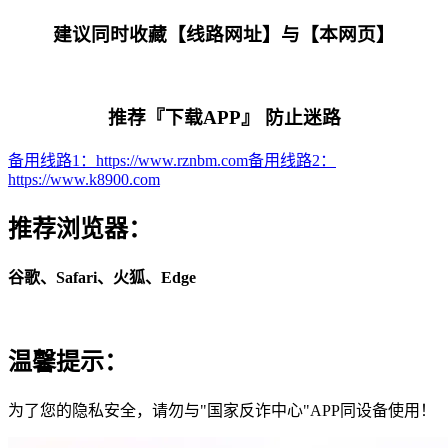
建议同时收藏【线路网址】与【本网页】
推荐『下载APP』 防止迷路
备用线路
1
：
https://www.rznbm.com
备用线路
2
：
https://www.k8900.com
推荐浏览器：
谷歌、Safari、火狐、Edge
温馨提示：
为了您的隐私安全，请勿与"国家反诈中心"APP同设备使用！