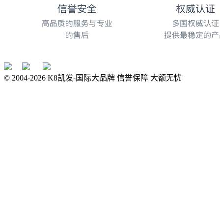
© 2004-
2026
K8凯发-国际大品牌 信誉保障 大额无忧